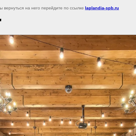
бы вернуться на него перейдите по ссылке
laplandia-spb.ru
"